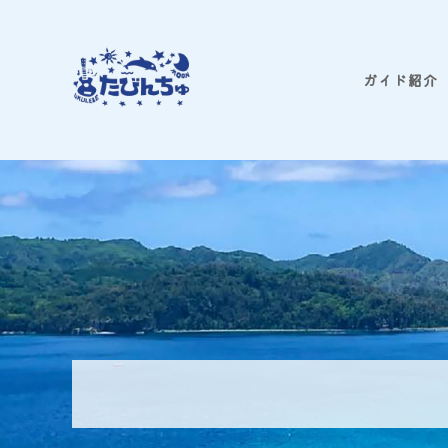
コ
ン
テ
ガイド紹介
ン
ツ
へ
ス
キ
ッ
プ