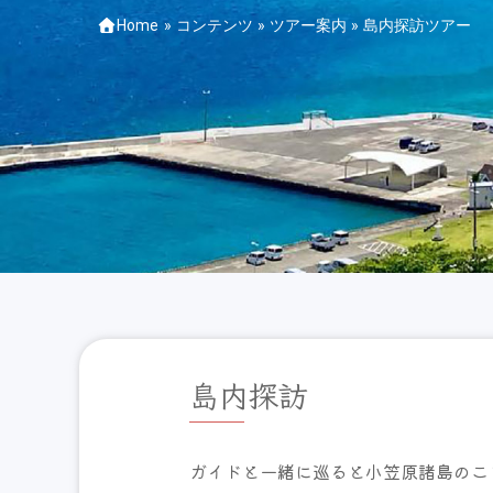
Home
»
コンテンツ
»
ツアー案内
»
島内探訪ツアー
島内探訪
ガイドと一緒に巡ると小笠原諸島のこ