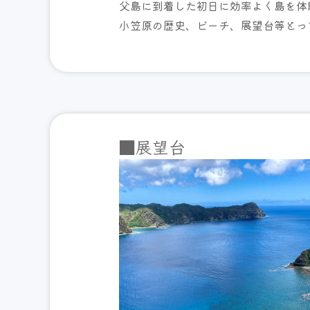
父島に到着した初日に効率よく島を体
小笠原の歴史、ビーチ、展望台等とっ
■展望台