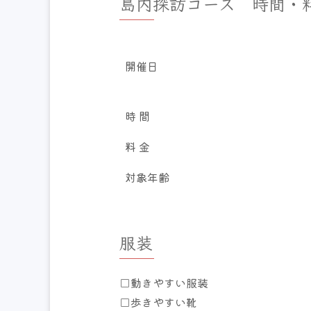
島内探訪コース 時間・
開催日
時 間
料 金
対象年齢
服装
□動きやすい服装
□歩きやすい靴