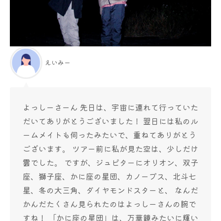
えいみー
よっしーさーん 先日は、宇宙に連れて行っていた
だいてありがとうございました！ 翌日には私のル
ームメイトも伺ったみたいで、重ねてありがとう
ございます。 ツアー前に私が見た空は、少しだけ
雲でした。 ですが、ジュピターにオリオン、双子
座、獅子座、かに座の星団、カノープス、北斗七
星、冬の大三角、ダイヤモンドスターと、 なんだ
かんだたくさん見られたのはよっしーさんの腕で
すね！ 「かに座の星団」は、万華鏡みたいに輝い