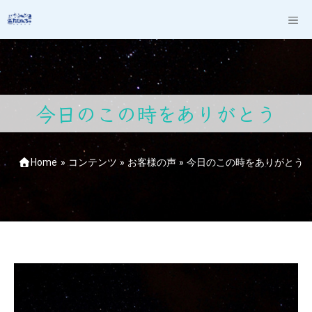
コ
M
ン
テ
ン
ツ
へ
今日のこの時をありがとう
ス
キ
ッ
Home
»
コンテンツ
»
お客様の声
»
今日のこの時をありがとう
プ