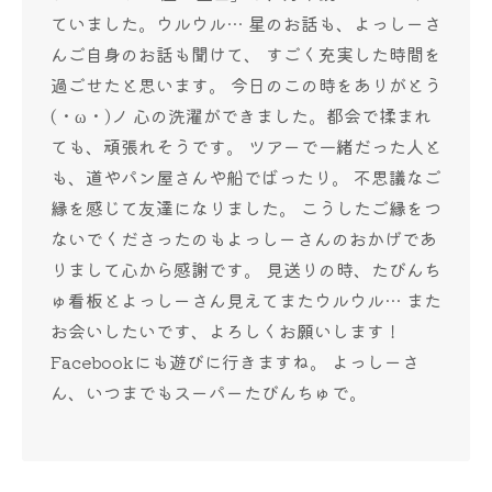
ていました。ウルウル… 星のお話も、よっしーさ
んご自身のお話も聞けて、 すごく充実した時間を
過ごせたと思います。 今日のこの時をありがとう
(・ω・)ノ 心の洗濯ができました。都会で揉まれ
ても、頑張れそうです。 ツアーで一緒だった人と
も、道やパン屋さんや船でばったり。 不思議なご
縁を感じて友達になりました。 こうしたご縁をつ
ないでくださったのもよっしーさんのおかげであ
りまして心から感謝です。 見送りの時、たびんち
ゅ看板とよっしーさん見えてまたウルウル… また
お会いしたいです、よろしくお願いします！
Facebookにも遊びに行きますね。 よっしーさ
ん、いつまでもスーパーたびんちゅで。